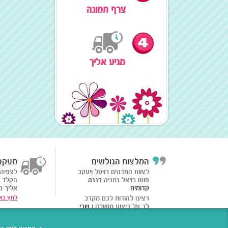
מאוד של מוצרי צילום,
צרף תמונה
סלולאר, מסגרות ועוד המון המון.....
לפרטים נוספים >
מגיע אליך
המלצות הגולשים
מעקב
לצוות המדהים רויטל ויעקב
לצפיה 
פוטו רויאל נתניה
רננה
הקלד 
קדומים
אליך ב
רצינו להודות לכם מקרב
לחץ כאן
לב על ביצוע מושלם ו
שבי
שמרון
תודה רבה על ההזמנה